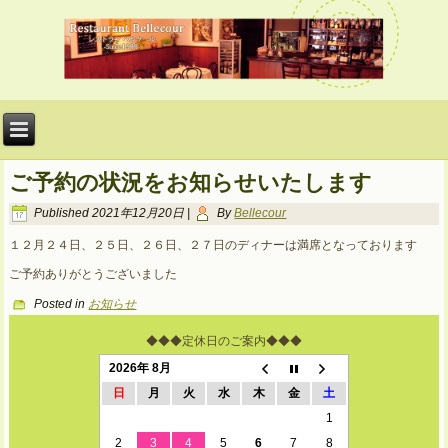
ご予約の状況をお知らせいたします
Published
2021年12月20日
|
By
Bellecour
１２月２４日、２５日、２６日、２７日のディナーは満席となっております
ご予約ありがとうございました
Posted in
お知らせ
◆◆◆定休日のご案内◆◆◆
2026年 8月
日
月
火
水
木
金
土
1
2
3
4
5
6
7
8