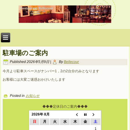
駐車場のご案内
Published
2026年5月9日
|
By
Bellecour
今月より駐車スペースがナンバー1，2の2台分のみとなります
お客様には大変ご迷惑おかけいたします
Posted in
お知らせ
◆◆◆定休日のご案内◆◆◆
2026年 8月
日
月
火
水
木
金
土
1